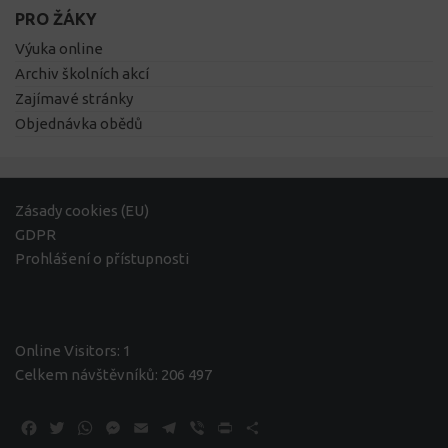
PRO ŽÁKY
Výuka online
Archiv školních akcí
Zajímavé stránky
Objednávka obědů
Zásady cookies (EU)
GDPR
Prohlášení o přístupnosti
Online Visitors:
1
Celkem návštěvníků:
206 497
Facebook
Twitter
WhatsApp
Messenger
Email
Telegram
Viber
Print
Share