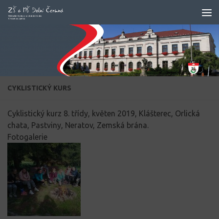
Skip to content
CYKLISTICKÝ KURS
Cyklistický kurz 8. třídy, květen 2019, Klášterec, Orlická
chata, Pastviny, Neratov, Zemská brána.
Fotogalerie