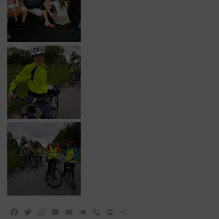
Facebook
Twitter
WhatsApp
Messenger
Email
Telegram
Viber
Print
Share