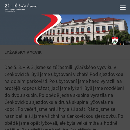
Skip to content
LYŽAŘSKÝ VÝCVIK
Dne 5. 3. – 9. 3. jsme se zúčastnili lyžařského výcviku v
Čenkovicích. Byli jsme ubytováni v chatě Pod sjezdovkou
na dolním parkovišti. Po ubytování jsme hned vyrazili na
protější kopec ukázat, jací jsme lyžaři. Byli jsme rozděleni
do dvou skupin. Po obědě jedna skupina vyrazila na
Čenkovickou sjezdovku a druhá skupina lyžovala na
kopci. Po večeři jsme hráli hry a šli spát. Ráno jsme se
nasnídali a šli jsme všichni na Čenkovickou sjezdovku. Po
obědě jsme opět lyžovali, ale byla velká mlha a hodně
sněžilo. Po večeři jsme hráli hry. Ve středu byl