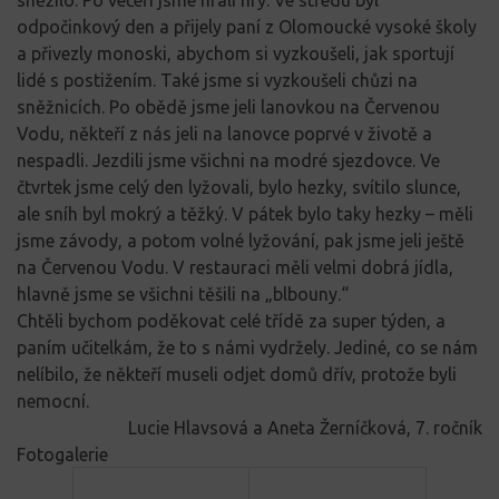
odpočinkový den a přijely paní z Olomoucké vysoké školy
a přivezly monoski, abychom si vyzkoušeli, jak sportují
lidé s postižením. Také jsme si vyzkoušeli chůzi na
sněžnicích. Po obědě jsme jeli lanovkou na Červenou
Vodu, někteří z nás jeli na lanovce poprvé v životě a
nespadli. Jezdili jsme všichni na modré sjezdovce. Ve
čtvrtek jsme celý den lyžovali, bylo hezky, svítilo slunce,
ale sníh byl mokrý a těžký. V pátek bylo taky hezky – měli
jsme závody, a potom volné lyžování, pak jsme jeli ještě
na Červenou Vodu. V restauraci měli velmi dobrá jídla,
hlavně jsme se všichni těšili na „blbouny.“
Chtěli bychom poděkovat celé třídě za super týden, a
paním učitelkám, že to s námi vydržely. Jediné, co se nám
nelíbilo, že někteří museli odjet domů dřív, protože byli
nemocní.
Lucie Hlavsová a Aneta Žerníčková, 7. ročník
Fotogalerie