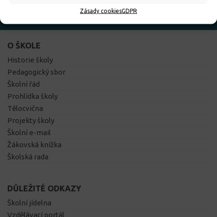
Zásady cookies
GDPR
ZÁKLADNÍ INFORMACE
O ŠKOLE
Historie školy
Pedagogický sbor
Školní řád
Prohlídka školy
Tělocvična
Projekty školy
Školní e-mail
Žákovská knížka
Školská rada
DŮLEŽITÉ ODKAZY
Školní jídelna
Vzdělávací portál