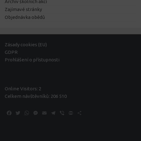
Archiv školních akcí
Zajímavé stránky
Objednávka obědů
Zásady cookies (EU)
GDPR
Prohlášení o přístupnosti
Online Visitors:
2
Celkem návštěvníků:
206 510
Facebook
Twitter
WhatsApp
Messenger
Email
Telegram
Viber
Print
Share