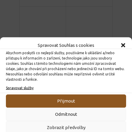
Spravovat Souhlas s cookies
Abychom poskytli co nejlepší služby, používáme k ukládání a/nebo
přístupu k informacím o zařízení, technologie jako jsou soubory
cookies. Souhlas s těmito technologiemi nám umožní zpracovávat
údaje, jako je chování při procházení nebo jedinečná ID na tomto webu.
Nesouhlas nebo odvolání souhlasu může nepříznivě ovlivnit určité
vlastnosti a funkce.
Spravovat služby
Přijmout
Facebook
Twitter
WhatsApp
Messenger
Email
Telegram
Viber
Print
Share
Odmítnout
Zobrazit předvolby