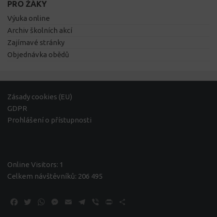
PRO ŽÁKY
Výuka online
Archiv školních akcí
Zajímavé stránky
Objednávka obědů
Zásady cookies (EU)
GDPR
Prohlášení o přístupnosti
Online Visitors:
1
Celkem návštěvníků:
206 495
Facebook
Twitter
WhatsApp
Messenger
Email
Telegram
Viber
Print
Share