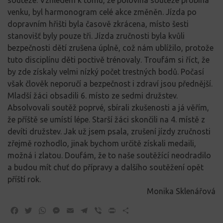
venku, byl harmonogram celé akce změněn. Jízda po
dopravním hřišti byla časově zkrácena, místo šesti
stanovišť byly pouze tři. Jízda zručnosti byla kvůli
bezpečnosti dětí zrušena úplně, což nám ublížilo, protože
tuto disciplínu děti poctivě trénovaly. Troufám si říct, že
by zde získaly velmi nízký počet trestných bodů. Počasí
však člověk neporučí a bezpečnost i zdraví jsou přednější.
Mladší žáci obsadili 6. místo ze sedmi družstev.
Absolvovali soutěž poprvé, sbírali zkušenosti a já věřím,
že příště se umístí lépe. Starší žáci skončili na 4. místě z
devíti družstev. Jak už jsem psala, zrušení jízdy zručnosti
zřejmě rozhodlo, jinak bychom určitě získali medaili,
možná i zlatou. Doufám, že to naše soutěžící neodradilo
a budou mít chuť do přípravy a dalšího soutěžení opět
příští rok.
Monika Sklenářová
Facebook
Twitter
WhatsApp
Messenger
Email
Telegram
Viber
Print
Share