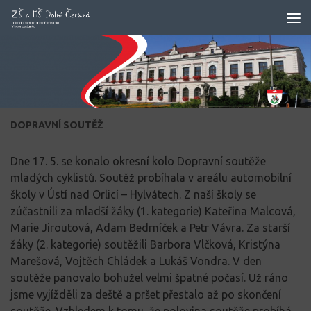
Skip to content
DOPRAVNÍ SOUTĚŽ
Dne 17. 5. se konalo okresní kolo Dopravní soutěže
mladých cyklistů. Soutěž probíhala v areálu automobilní
školy v Ústí nad Orlicí – Hylvátech. Z naší školy se
zúčastnili za mladší žáky (1. kategorie) Kateřina Malcová,
Marie Jiroutová, Adam Bedrníček a Petr Vávra. Za starší
žáky (2. kategorie) soutěžili Barbora Vlčková, Kristýna
Marešová, Vojtěch Chládek a Lukáš Vondra. V den
soutěže panovalo bohužel velmi špatné počasí. Už ráno
jsme vyjížděli za deště a pršet přestalo až po skončení
soutěže. Vzhledem k tomu, že polovina soutěže probíhá