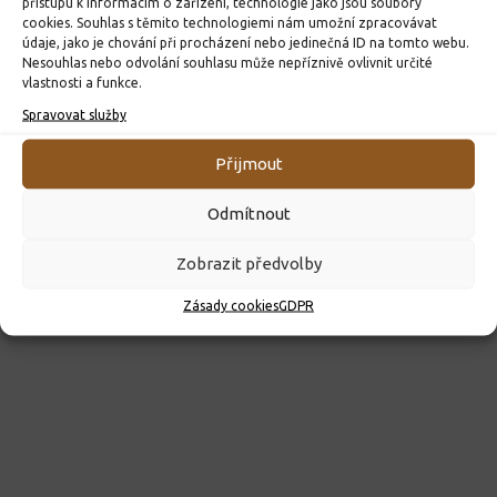
přístupu k informacím o zařízení, technologie jako jsou soubory
ROZHODNUTÍ O PŘIJETÍ K PŘEDŠKOLNÍMU VZDĚLÁVÁNÍ
cookies. Souhlas s těmito technologiemi nám umožní zpracovávat
PRO ROK 2026
údaje, jako je chování při procházení nebo jedinečná ID na tomto webu.
Nesouhlas nebo odvolání souhlasu může nepříznivě ovlivnit určité
10. 4. 2026
vlastnosti a funkce.
Spravovat služby
Přijmout
Odmítnout
Zobrazit předvolby
Zásady cookies
GDPR