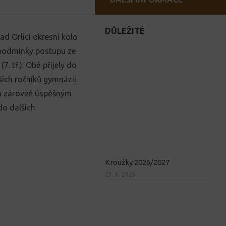
DŮLEŽITÉ
d Orlicí okresní kolo
ly podmínky postupu ze
. tř.). Obě přijely do
ších ročníků gymnázií.
yla zároveň úspěšným
do dalších
Kroužky 2026/2027
23. 6. 2026