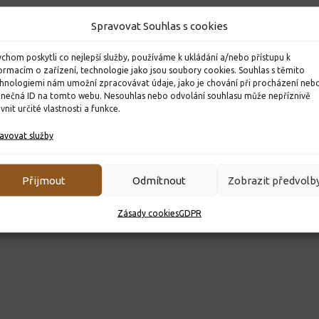
Spravovat Souhlas s cookies
chom poskytli co nejlepší služby, používáme k ukládání a/nebo přístupu k
ormacím o zařízení, technologie jako jsou soubory cookies. Souhlas s těmito
hnologiemi nám umožní zpracovávat údaje, jako je chování při procházení neb
inečná ID na tomto webu. Nesouhlas nebo odvolání souhlasu může nepříznivě
ivnit určité vlastnosti a funkce.
avovat služby
Přijmout
Odmítnout
Zobrazit předvolb
Zásady cookies
GDPR