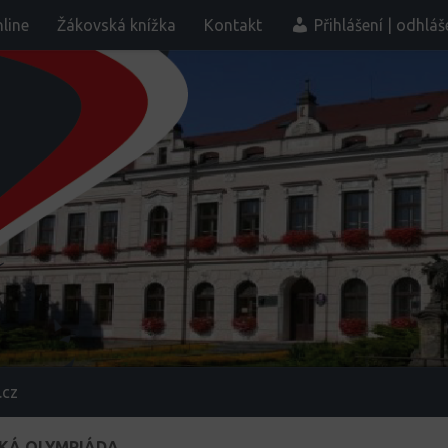
line
Žákovská knížka
Kontakt
Přihlášení | odhláš
.cz
CKÁ OLYMPIÁDA