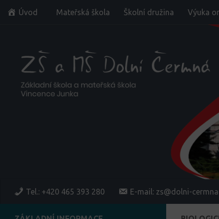
Úvod
Mateřská škola
Školní družina
Výuka on
Skip to content
Tel.: +420 465 393 280
E-mail: zs@dolni-cermna
ZÁKLADNÍ INFORMACE
BIOLOGI