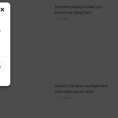
Seznam přijatých žáků pro
školní rok 2026/2027
5. 2. 2026
o
y
Výroční zpráva o poskytování
informací za rok 2025
14. 1. 2026