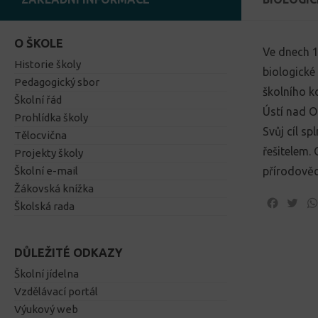
O ŠKOLE
Ve dnech 1
Historie školy
biologické 
Pedagogický sbor
školního ko
Školní řád
Ústí nad Or
Prohlídka školy
Svůj cíl s
Tělocvična
řešitelem.
Projekty školy
Školní e-mail
přírodověd
Žákovská knížka
Facebo
Twi
Školská rada
DŮLEŽITÉ ODKAZY
Školní jídelna
Vzdělávací portál
Výukový web