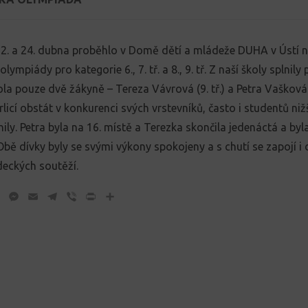
2. a 24. dubna proběhlo v Domě dětí a mládeže DUHA v Ústí na
olympiády pro kategorie 6., 7. tř. a 8., 9. tř. Z naší školy splni
la pouze dvě žákyně – Tereza Vávrová (9. tř.) a Petra Vašková (7
licí obstát v konkurenci svých vrstevníků, často i studentů niž
plnily. Petra byla na 16. místě a Terezka skončila jedenáctá a b
 Obě dívky byly se svými výkony spokojeny a s chutí se zapojí i 
eckých soutěží.
ok
tter
WhatsApp
Messenger
Email
Telegram
Viber
Print
Share