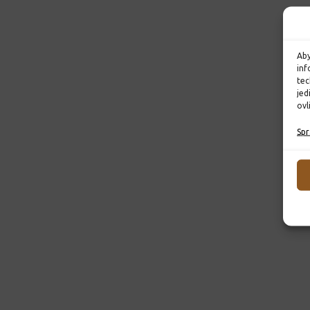
Aby
inf
tec
jed
ovl
Spr