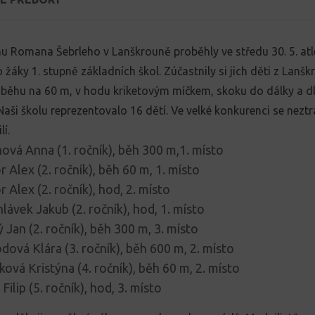
u Romana Šebrleho v Lanškrouně proběhly ve středu 30. 5. atl
o žáky 1. stupně základních škol. Zúčastnily si jich děti z Lanšk
 běhu na 60 m, v hodu kriketovým míčkem, skoku do dálky a 
aši školu reprezentovalo 16 dětí. Ve velké konkurenci se neztrat
í.
ová Anna (1. ročník), běh 300 m,1. místo
 Alex (2. ročník), běh 60 m, 1. místo
 Alex (2. ročník), hod, 2. místo
lávek Jakub (2. ročník), hod, 1. místo
 Jan (2. ročník), běh 300 m, 3. místo
ová Klára (3. ročník), běh 600 m, 2. místo
ová Kristýna (4. ročník), běh 60 m, 2. místo
Filip (5. ročník), hod, 3. místo