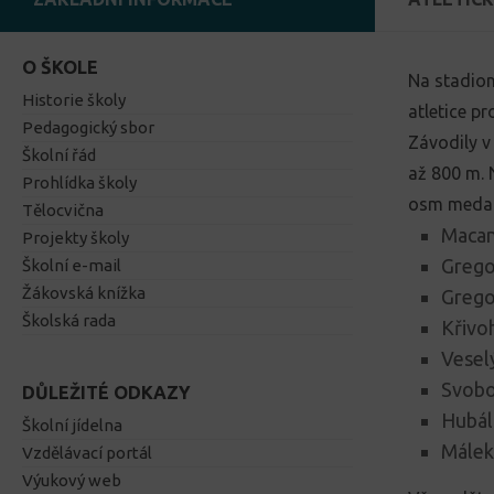
O ŠKOLE
Na stadion
Historie školy
atletice pr
Pedagogický sbor
Závodily v
Školní řád
až 800 m. N
Prohlídka školy
osm medail
Tělocvična
Macan
Projekty školy
Gregor
Školní e-mail
Žákovská knížka
Gregor
Školská rada
Křivoh
Veselý
Svobod
DŮLEŽITÉ ODKAZY
Hubálk
Školní jídelna
Málek 
Vzdělávací portál
Výukový web