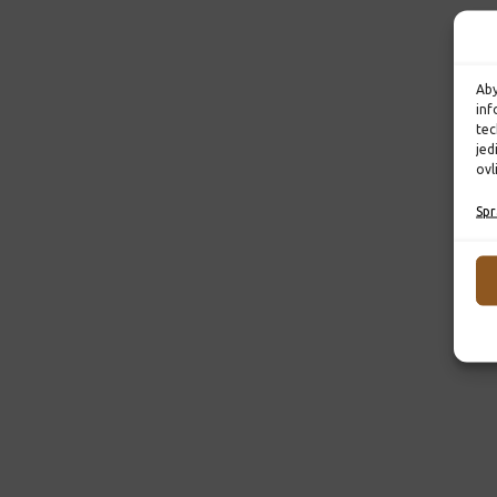
Aby
inf
tec
jed
ovl
Spr