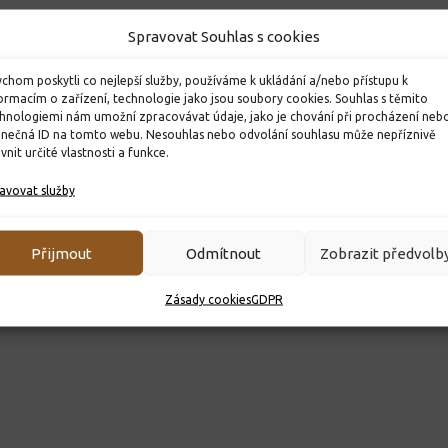
Spravovat Souhlas s cookies
chom poskytli co nejlepší služby, používáme k ukládání a/nebo přístupu k
ormacím o zařízení, technologie jako jsou soubory cookies. Souhlas s těmito
hnologiemi nám umožní zpracovávat údaje, jako je chování při procházení neb
inečná ID na tomto webu. Nesouhlas nebo odvolání souhlasu může nepříznivě
ivnit určité vlastnosti a funkce.
avovat služby
Přijmout
Odmítnout
Zobrazit předvolb
Zásady cookies
GDPR