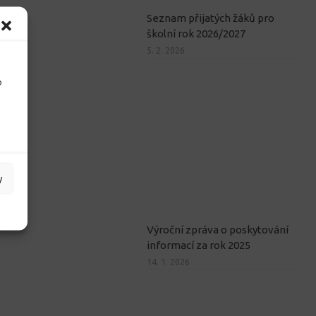
Seznam přijatých žáků pro
školní rok 2026/2027
5. 2. 2026
o
y
Výroční zpráva o poskytování
informací za rok 2025
14. 1. 2026