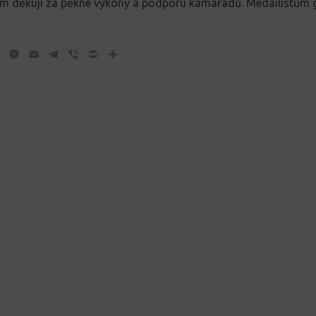
m děkuji za pěkné výkony a podporu kamarádů. Medailistům g
ok
tter
WhatsApp
Messenger
Email
Telegram
Viber
Print
Share