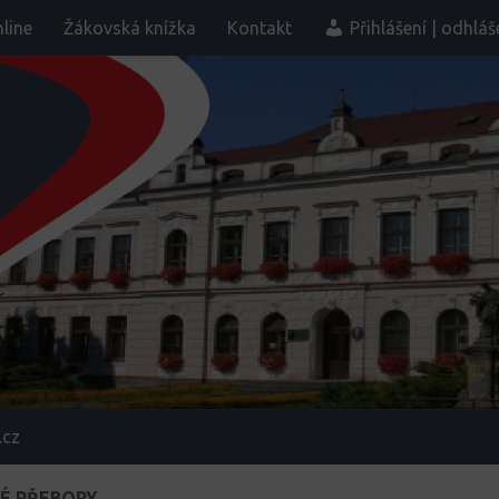
line
Žákovská knížka
Kontakt
Přihlášení | odhláš
.cz
É PŘEBORY