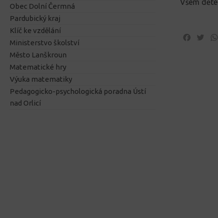
Všem děte
Obec Dolní Čermná
Pardubický kraj
Klíč ke vzdělání
Facebo
Twi
Ministerstvo školství
Město Lanškroun
Matematické hry
Výuka matematiky
Pedagogicko-psychologická poradna Ústí
nad Orlicí