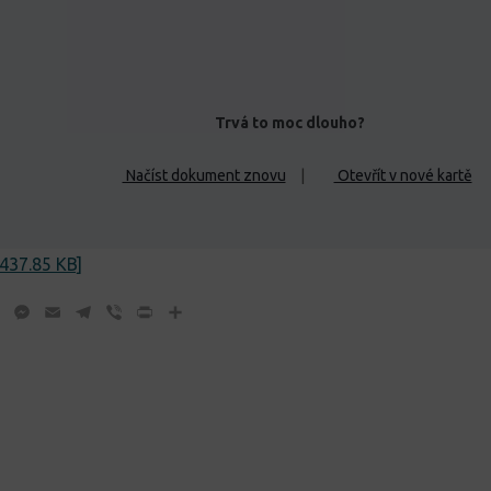
Trvá to moc dlouho?
Načíst dokument znovu
|
Otevřít v nové kartě
437.85 KB]
ok
tter
WhatsApp
Messenger
Email
Telegram
Viber
Print
Share