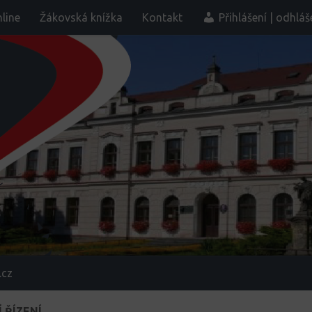
line
Žákovská knížka
Kontakt
Přihlášení | odhláš
.cz
 ŘÍZENÍ