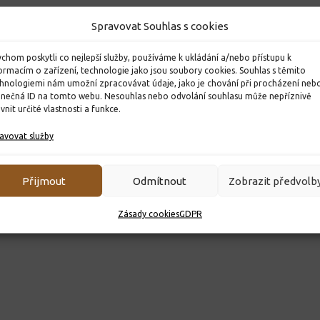
Spravovat Souhlas s cookies
chom poskytli co nejlepší služby, používáme k ukládání a/nebo přístupu k
ormacím o zařízení, technologie jako jsou soubory cookies. Souhlas s těmito
hnologiemi nám umožní zpracovávat údaje, jako je chování při procházení neb
inečná ID na tomto webu. Nesouhlas nebo odvolání souhlasu může nepříznivě
ivnit určité vlastnosti a funkce.
avovat služby
Přijmout
Odmítnout
Zobrazit předvolb
Zásady cookies
GDPR