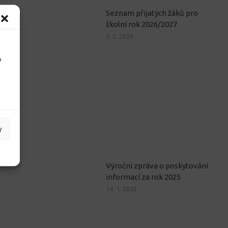
Seznam přijatých žáků pro
školní rok 2026/2027
5. 2. 2026
o
y
Výroční zpráva o poskytování
informací za rok 2025
14. 1. 2026