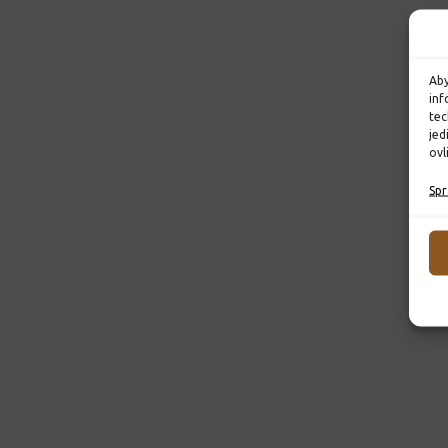
Aby
inf
tec
jed
ovl
Spr