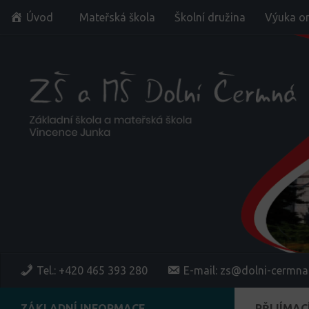
Úvod
Mateřská škola
Školní družina
Výuka on
Skip to content
Tel.: +420 465 393 280
E-mail: zs@dolni-cermna
ZÁKLADNÍ INFORMACE
PŘIJÍMACÍ