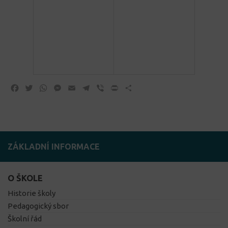
Facebook
Twitter
WhatsApp
Messenger
Email
Telegram
Viber
Print
Share
ZÁKLADNÍ INFORMACE
O ŠKOLE
Historie školy
Pedagogický sbor
Školní řád