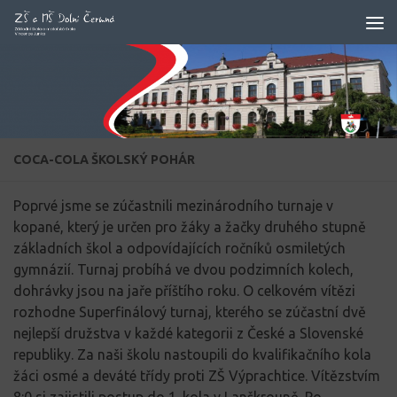
Skip to content
COCA-COLA ŠKOLSKÝ POHÁR
Poprvé jsme se zúčastnili mezinárodního turnaje v
kopané, který je určen pro žáky a žačky druhého stupně
základních škol a odpovídajících ročníků osmiletých
gymnázií. Turnaj probíhá ve dvou podzimních kolech,
dohrávky jsou na jaře příštího roku. O celkovém vítězi
rozhodne Superfinálový turnaj, kterého se zúčastní dvě
nejlepší družstva v každé kategorii z České a Slovenské
republiky. Za naši školu nastoupili do kvalifikačního kola
žáci osmé a deváté třídy proti ZŠ Výprachtice. Vítězstvím
8:0 si zajistili postup do 1. kola v Lanškrouně. Po