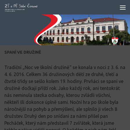
Skip to content
SPANÍ VE DRUŽINĚ
Tradiční „Noc ve školní družině“ se konala v noci z 3. 6. na
4. 6. 2016. Celkem 36 družinových dětí ze druhé, třetí a
čtvrté třídy se sešlo kolem 19. hodiny. Prvňáci se spaní ve
družině dočkají příští rok. Jako každý rok, ani tentokrát
nás neminula stezka odvahy, kterou zvládli všichni,
někteří šli dokonce úplně sami. Noční hra po škole byla
náročnější na pohyb a přemýšlení, ale splnilo ji všech 8
družstev. Druhý den po snídani za námi přišel pan
Pecháček, který nám představil 7 zvířátek, která jsme
takhle naživo viděli poprvé. O každém z nich nám řekl