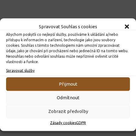
Spravovat Souhlas s cookies
Abychom poskytli co nejlepší služby, používáme k ukládání a/nebo
přístupu k informacím o zařízení, technologie jako jsou soubory
cookies. Souhlas s těmito technologiemi nám umožní zpracovávat
údaje, jako je chování při procházení nebo jedinečná ID na tomto webu.
Nesouhlas nebo odvolání souhlasu může nepříznivě ovlivnit určité
vlastnosti a funkce.
Spravovat služby
ROZHODNUTÍ O PŘIJETÍ K PŘEDŠKOLNÍMU VZDĚLÁVÁNÍ
Přijmout
PRO ROK 2026
10. 4. 2026
Odmítnout
Zobrazit předvolby
Zásady cookies
GDPR