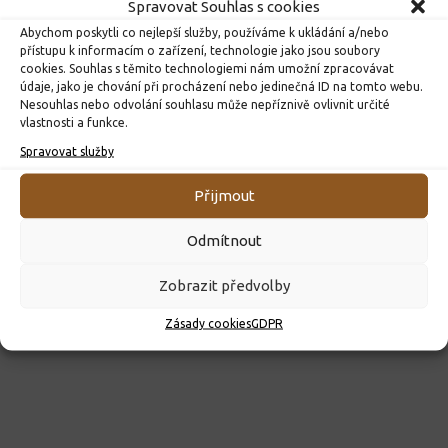
Spravovat Souhlas s cookies
Abychom poskytli co nejlepší služby, používáme k ukládání a/nebo
přístupu k informacím o zařízení, technologie jako jsou soubory
cookies. Souhlas s těmito technologiemi nám umožní zpracovávat
údaje, jako je chování při procházení nebo jedinečná ID na tomto webu.
Nesouhlas nebo odvolání souhlasu může nepříznivě ovlivnit určité
ROZHODNUTÍ O PŘIJETÍ K PŘEDŠKOLNÍMU VZDĚLÁVÁNÍ
vlastnosti a funkce.
PRO ROK 2026
Spravovat služby
10. 4. 2026
Přijmout
Odmítnout
Zobrazit předvolby
Zásady cookies
GDPR