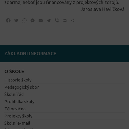
zdarma, neboť jsou financovány z projektových zdrojů.
Jaroslava Havlíčková
Facebook
Twitter
WhatsApp
Messenger
Email
Telegram
Viber
Print
Share
ZÁKLADNÍ INFORMACE
O ŠKOLE
Historie školy
Pedagogický sbor
Školní řád
Prohlídka školy
Tělocvična
Projekty školy
Školní e-mail