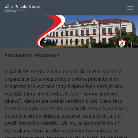
Skip to content
PREVENTIVNÍ PROGRAMY
V pátek 18. května zavítal na naši školu Petr Kadlec z
organizace Etika mezi světy s dvěma preventivními
programy pro vybrané třídy. Nejprve bylo nachystáno
vážnější téma pro 6. třídu „Bolest – nemoc jménem
šikana“, která může potkat každého z nás. Cílem této
přednášky bylo především povzbudit žáky, aby nemlčeli,
pokud jim druhý ubližuje, zastávali se slabších, a tím
tvořili bezpečný kolektiv. Učili se, jak poznat šikanu či
kyberšikanu, která je díky moderním komunikačním
technologiím mezi teenagery stále častější. Přednášející