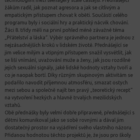
žákům radil, jak poznat agresora a jak se citlivým a
empatickým přístupem chovat k oběti. Součástí celého
programu byly i sociální hry a praktický nácvik chování.
Žáci 8. třídy měli na první pohled méně závažné téma
„Přátelství a láska“. Výběr správného partnera je jednou z
nejzásadnějších kroků v lidském životě. Přednášející se
jim velice milým a vtipným přístupem snažil vysvětlit, jak
se liší vnímání, uvažování muže a ženy, jak jsou rozdílné
jejich sexuální signály, jaké lidské hodnoty vztahy tvoří a
co je naopak bortí. Díky různým skupinovým aktivitám se
podařilo navodit příjemnou atmosféru, smazat ostych
mezi sebou a společně najít ten pravý „teoretický recept“
na vytvoření hezkých a hlavně trvalých mezilidských
vztahů.
Obě přednášky byly velmi dobře připravené, přednášející s
dětmi komunikoval jako se sobě rovnými a dával jim
dostatečný prostor na vyjádření svého vlastního názoru.
Přidanou hodnotou těchto projektů je, že jsou pro školy