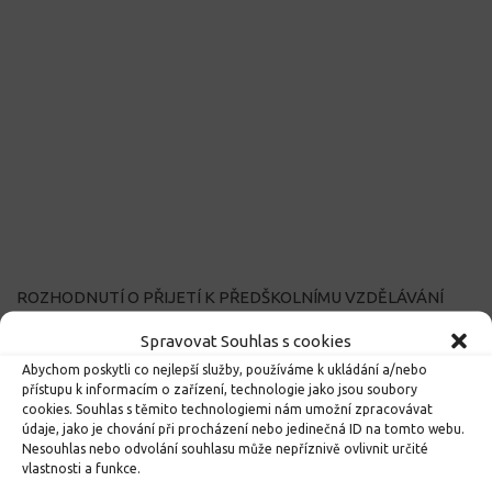
ROZHODNUTÍ O PŘIJETÍ K PŘEDŠKOLNÍMU VZDĚLÁVÁNÍ
PRO ROK 2026
Spravovat Souhlas s cookies
10. 4. 2026
Abychom poskytli co nejlepší služby, používáme k ukládání a/nebo
přístupu k informacím o zařízení, technologie jako jsou soubory
cookies. Souhlas s těmito technologiemi nám umožní zpracovávat
údaje, jako je chování při procházení nebo jedinečná ID na tomto webu.
Nesouhlas nebo odvolání souhlasu může nepříznivě ovlivnit určité
vlastnosti a funkce.