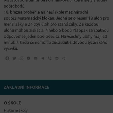
počet bodů.
18. března proběhla na naší škole mezinárodní
soutěž
Matematický klokan.
Jedná se o řešení 18 úloh pro
menší žáky a 24 čtyř úloh pro starší žáky. Za každou
úlohu mohou získat 3, 4 nebo 5 bodů. Naopak za špatnou
odpověď se jeden bod odečítá. Na všechny úlohy mají 60
minut. 7. třída se nemohla zúčastnit z důvodu lyžařského
výcviku.
Facebook
Twitter
WhatsApp
Messenger
Email
Telegram
Viber
Print
Share
ZÁKLADNÍ INFORMACE
O ŠKOLE
Historie školy