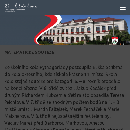
Skip to content
MATEMATICKÉ SOUTĚŽE
Ze školního kola
Pythagoriády
postoupila Eliška Stříbrná
do kola okresního, kde získala krásné 11. místo. Školní
kolo stejné soutěže pro kategorii 6. – 8. ročník proběhlo
na konci března. V 6. třídě zvítězil Jakub Kacálek před
druhým Richardem Kubcem a třetí místo obsadila Tereza
Peichlová. V 7. třídě se shodným počtem bodů na 1. – 3.
místě umístili Martin Faltejsek, Marek Pecháček a Marie
Maixnerová. V 8. třídě nejúspěšnějším řešitelem byl
Václav Mareš před Barborou Markovou, Anetou
Mačátovou a Simonou Formánkovou, které měly shodný