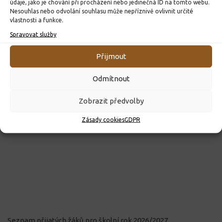
údaje, jako je chování při procházení nebo jedinečná ID na tomto webu.
Nesouhlas nebo odvolání souhlasu může nepříznivě ovlivnit určité
vlastnosti a funkce.
Spravovat služby
Přijmout
Odmítnout
Zobrazit předvolby
Zásady cookies
GDPR
Seznam přijatých žáků pro školní rok 2026/2027