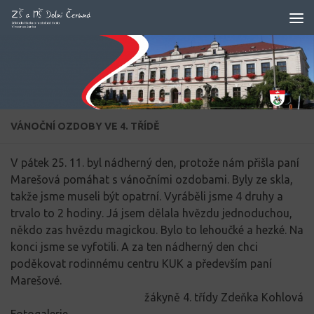
Skip to content
VÁNOČNÍ OZDOBY VE 4. TŘÍDĚ
V pátek 25. 11. byl nádherný den, protože nám přišla paní
Marešová pomáhat s vánočními ozdobami. Byly ze skla,
takže jsme museli být opatrní. Vyráběli jsme 4 druhy a
trvalo to 2 hodiny. Já jsem dělala hvězdu jednoduchou,
někdo zas hvězdu magickou. Bylo to lehoučké a hezké. Na
konci jsme se vyfotili. A za ten nádherný den chci
poděkovat rodinnému centru KUK a především paní
Marešové.
žákyně 4. třídy Zdeňka Kohlová
Fotogalerie