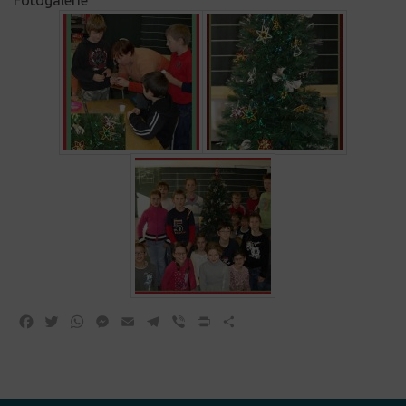
Facebook
Twitter
WhatsApp
Messenger
Email
Telegram
Viber
Print
Share