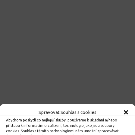
Spravovat Souhlas s cookies
ROZHODNUTÍ O PŘIJETÍ K PŘEDŠKOLNÍMU VZDĚLÁVÁNÍ
Abychom poskytli co nejlepší služby, používáme k ukládání a/nebo
PRO ROK 2026
přístupu k informacím o zařízení, technologie jako jsou soubory
cookies. Souhlas s těmito technologiemi nám umožní zpracovávat
10. 4. 2026