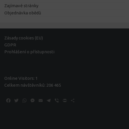
Zajímavé stránky
Objednávka obědů
Zásady cookies (EU)
GDPR
Prohlášení o přístupnosti
Online Visitors:
1
Celkem návštěvníků:
206 465
Facebook
Twitter
WhatsApp
Messenger
Email
Telegram
Viber
Print
Share