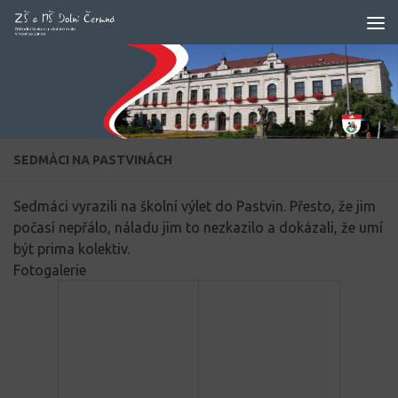
Skip to content
SEDMÁCI NA PASTVINÁCH
Sedmáci vyrazili na školní výlet do Pastvin. Přesto, že jim
počasí nepřálo, náladu jim to nezkazilo a dokázali, že umí
být prima kolektiv.
Fotogalerie