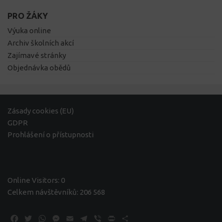
PRO ŽÁKY
Výuka online
Archiv školních akcí
Zajímavé stránky
Objednávka obědů
Zásady cookies (EU)
GDPR
Prohlášení o přístupnosti
Online Visitors:
0
Celkem návštěvníků:
206 568
Facebook
Twitter
WhatsApp
Messenger
Email
Telegram
Viber
Print
Share