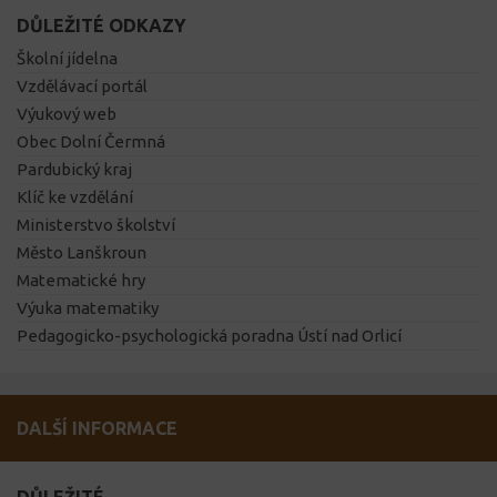
DŮLEŽITÉ ODKAZY
Školní jídelna
Vzdělávací portál
Výukový web
Obec Dolní Čermná
Pardubický kraj
Klíč ke vzdělání
Ministerstvo školství
Město Lanškroun
Matematické hry
Výuka matematiky
Pedagogicko-psychologická poradna Ústí nad Orlicí
DALŠÍ INFORMACE
DŮLEŽITÉ