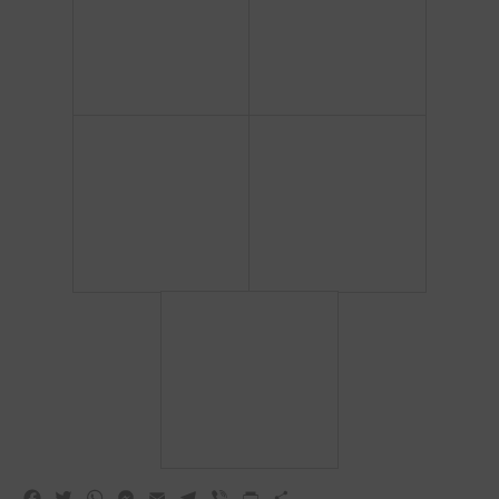
Facebook
Twitter
WhatsApp
Messenger
Email
Telegram
Viber
Print
Share