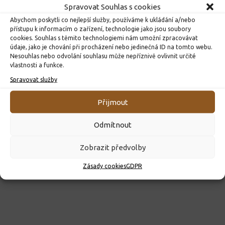
Spravovat Souhlas s cookies
Abychom poskytli co nejlepší služby, používáme k ukládání a/nebo
přístupu k informacím o zařízení, technologie jako jsou soubory
cookies. Souhlas s těmito technologiemi nám umožní zpracovávat
údaje, jako je chování při procházení nebo jedinečná ID na tomto webu.
Nesouhlas nebo odvolání souhlasu může nepříznivě ovlivnit určité
ROZHODNUTÍ O PŘIJETÍ K PŘEDŠKOLNÍMU VZDĚLÁVÁNÍ
vlastnosti a funkce.
PRO ROK 2026
Spravovat služby
10. 4. 2026
Přijmout
Odmítnout
Zobrazit předvolby
Zásady cookies
GDPR