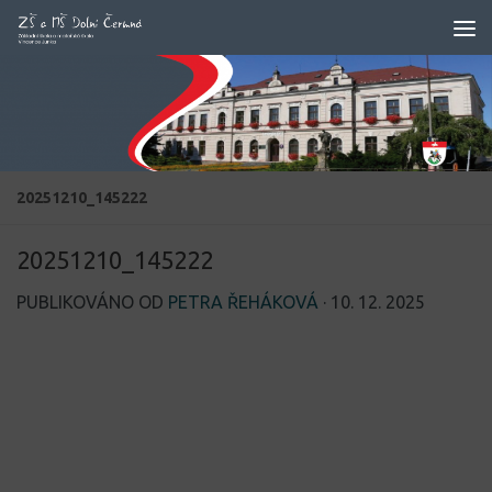
Skip to content
20251210_145222
20251210_145222
PUBLIKOVÁNO OD
PETRA ŘEHÁKOVÁ
·
10. 12. 2025